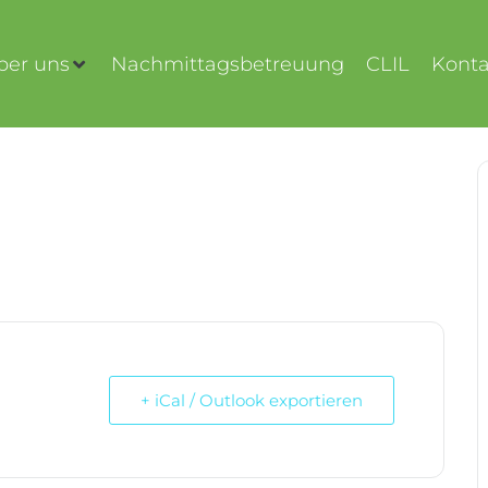
ber uns
Nachmittagsbetreuung
CLIL
Konta
+ iCal / Outlook exportieren