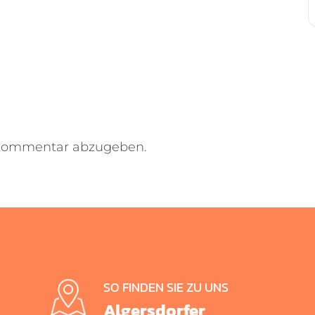
 Kommentar abzugeben.
SO FINDEN SIE ZU UNS
Algersdorfer