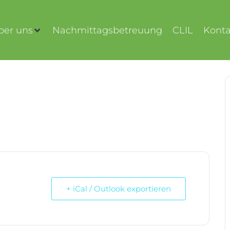
ber uns
Nachmittagsbetreuung
CLIL
Konta
+ iCal / Outlook exportieren