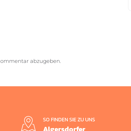
 Kommentar abzugeben.
SO FINDEN SIE ZU UNS
Algersdorfer